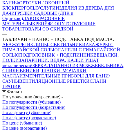
БАНИ
ФОРТОЧКИ / ОКОННЫЙ
БЛОК
ПЕРГОЛЫ
УСЛУГИ
ИЗДЕЛИЯ ИЗ ДЕРЕВА ДЛЯ
ДАЧИ
ГРЯДКИ САДОВЫЕ (ДПК и
Оцинков.)
ЛАКОКРАСОЧНЫЕ
МАТЕРИАЛЫ
КРЕПЁЖ
СОПУТСТВУЮЩИЕ
ТОВАРЫ
ТОВАРЫ СО СКИДКОЙ
—
ТАБЛИЧКИ + ПАННО + ПОДСТАВКА ПОД МАСЛА
АБАЖУРЫ ИЗ ЛИПЫ, СВЕТИЛЬНИКИ
АБАЖУРЫ С
ГИМАЛАЙСКОЙ СОЛЬЮ
ПАНЕЛИ С ГИМАЛАЙСКОЙ
СОЛЬЮ
ПОДГОЛОВНИК + ПОДСПИННИК
ВЕШАЛКИ,
ПОЛКИ
ЗАПАРНИКИ, ВЕДРА, КАДКИ
УШАТ
металлический
ЗЕРКАЛА
ПАННО ИЗ МОЖЖЕВЕЛЬНИКА,
СПИЛЫ
ВЕНИКИ, ШАПКИ, МОЧАЛКИ,
МАСЛА
ИЗМЕРИТЕЛЬНЫЕ ПРИБОРЫ ДЛЯ БАНИ/
САУНЫ
ВЕНТИЛЯЦИОННЫЕ РЕШЕТКИ
СЛАНИ +
ТРАПИК
Фильтр
По умолчанию (возрастание)
По популярности (убывание)
По популярности (возрастание)
По алфавиту (убывание)
По алфавиту (возрастание)
По цене (убывание)
По цене (возрастание)