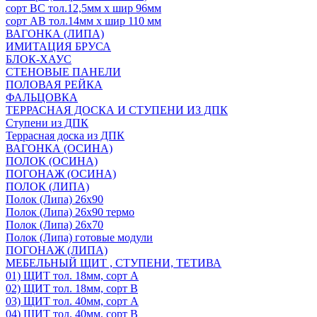
сорт ВС тол.12,5мм х шир 96мм
сорт АВ тол.14мм х шир 110 мм
ВАГОНКА (ЛИПА)
ИМИТАЦИЯ БРУСА
БЛОК-ХАУС
СТЕНОВЫЕ ПАНЕЛИ
ПОЛОВАЯ РЕЙКА
ФАЛЬЦОВКА
ТЕРРАСНАЯ ДОСКА И СТУПЕНИ ИЗ ДПК
Ступени из ДПК
Террасная доска из ДПК
ВАГОНКА (ОСИНА)
ПОЛОК (ОСИНА)
ПОГОНАЖ (ОСИНА)
ПОЛОК (ЛИПА)
Полок (Липа) 26х90
Полок (Липа) 26х90 термо
Полок (Липа) 26х70
Полок (Липа) готовые модули
ПОГОНАЖ (ЛИПА)
МЕБЕЛЬНЫЙ ЩИТ , СТУПЕНИ, ТЕТИВА
01) ЩИТ тол. 18мм, сорт А
02) ЩИТ тол. 18мм, сорт В
03) ЩИТ тол. 40мм, сорт А
04) ЩИТ тол. 40мм, сорт В