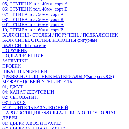
05) СТУПЕНИ тол. 40мм, сорт А
06) СТУПЕНИ тол. 40мм, сорт В
07) ТЕТИВА тол. 50мм, сорт А
08) ТЕТИВА тол. 50мм, сорт В
09) ТЕТИВА тол. 60мм, сорт А
10) ТЕТИВА тол. 60мм, сорт В
БАЛЯСИНЫ / СТОЛБЫ / ПОРУЧЕНЬ / ПОДБАЛЯСНИК
БАЛЯСИНЫ, СТОЛБЫ, КОЛОННЫ фигурные
БАЛЯСИНЫ плоские
ПОРУЧЕНЬ
ПОДБАЛЯСЕННИК
ЗАГЛУШКИ
ПРОБКИ
ШКАНТЫ, ЧЕРЕНКИ
ДРЕВЕСНО-ПЛИТНЫЕ МАТЕРИАЛЫ (Фанера / ОСБ)
МЕЖВЕНЦОВЫЙ УТЕПЛИТЕЛЬ
01) ДЖУТ
04) КАНАТ ДЖУТОВЫЙ
02) ЛЬНОВАТИН
03) ПАКЛЯ
УТЕПЛИТЕЛЬ БАЗАЛЬТОВЫЙ
ПАРОИЗОЛЯЦИЯ / ФОЛЬГА/ ПЛИТА ОГНЕУПОРНАЯ
ДВЕРИ
01) ДВЕРИ ХВОЯ (ГЛУХИЕ)
02) ДВЕРИ ОСИНА (ГЛУХИЕ)