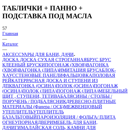
ТАБЛИЧКИ + ПАННО +
ПОДСТАВКА ПОД МАСЛА
57
Главная
—
Каталог
—
АКСЕССУАРЫ ДЛЯ БАНИ, ДАЧИ
ДОСКА
ДОСКА СУХАЯ СТРОГАННАЯ
БРУС
БРУС
КЛЕЕНЫЙ
БРУСКИ
ПОГОНАЖ (ХВОЯ)
ВАГОНКА
(ХВОЯ)
ВАГОНКА (ЛИПА)
ИМИТАЦИЯ БРУСА
БЛОК-
ХАУС
СТЕНОВЫЕ ПАНЕЛИ
ФАЛЬЦОВКА
ПОЛОВАЯ
РЕЙКА
ТЕРРАСНАЯ ДОСКА И СТУПЕНИ ИЗ
ДПК
ВАГОНКА (ОСИНА)
ПОЛОК (ОСИНА)
ПОГОНАЖ
(ОСИНА)
ПОЛОК (ЛИПА)
ПОГОНАЖ (ЛИПА)
МЕБЕЛЬНЫЙ
ЩИТ , СТУПЕНИ, ТЕТИВА
БАЛЯСИНЫ / СТОЛБЫ /
ПОРУЧЕНЬ / ПОДБАЛЯСНИК
ДРЕВЕСНО-ПЛИТНЫЕ
МАТЕРИАЛЫ (Фанера / ОСБ)
МЕЖВЕНЦОВЫЙ
УТЕПЛИТЕЛЬ
УТЕПЛИТЕЛЬ
БАЗАЛЬТОВЫЙ
ПАРОИЗОЛЯЦИЯ / ФОЛЬГА/ ПЛИТА
ОГНЕУПОРНАЯ
ДВЕРИ
МЕБЕЛЬ ДЛЯ БАНИ,
ДАЧИ
ГИМАЛАЙСКАЯ СОЛЬ, КАМНИ ДЛЯ