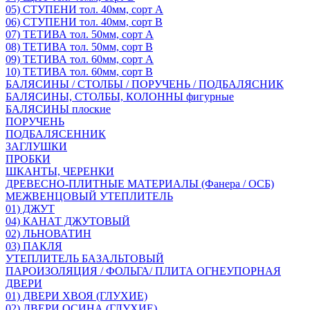
05) СТУПЕНИ тол. 40мм, сорт А
06) СТУПЕНИ тол. 40мм, сорт В
07) ТЕТИВА тол. 50мм, сорт А
08) ТЕТИВА тол. 50мм, сорт В
09) ТЕТИВА тол. 60мм, сорт А
10) ТЕТИВА тол. 60мм, сорт В
БАЛЯСИНЫ / СТОЛБЫ / ПОРУЧЕНЬ / ПОДБАЛЯСНИК
БАЛЯСИНЫ, СТОЛБЫ, КОЛОННЫ фигурные
БАЛЯСИНЫ плоские
ПОРУЧЕНЬ
ПОДБАЛЯСЕННИК
ЗАГЛУШКИ
ПРОБКИ
ШКАНТЫ, ЧЕРЕНКИ
ДРЕВЕСНО-ПЛИТНЫЕ МАТЕРИАЛЫ (Фанера / ОСБ)
МЕЖВЕНЦОВЫЙ УТЕПЛИТЕЛЬ
01) ДЖУТ
04) КАНАТ ДЖУТОВЫЙ
02) ЛЬНОВАТИН
03) ПАКЛЯ
УТЕПЛИТЕЛЬ БАЗАЛЬТОВЫЙ
ПАРОИЗОЛЯЦИЯ / ФОЛЬГА/ ПЛИТА ОГНЕУПОРНАЯ
ДВЕРИ
01) ДВЕРИ ХВОЯ (ГЛУХИЕ)
02) ДВЕРИ ОСИНА (ГЛУХИЕ)