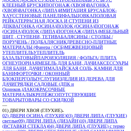
КЛЕЕНЫЙ
БРУСКИ
ПОГОНАЖ (ХВОЯ)
ВАГОНКА
(ХВОЯ)
ВАГОНКА (ЛИПА)
ИМИТАЦИЯ БРУСА
БЛОК-
ХАУС
СТЕНОВЫЕ ПАНЕЛИ
ФАЛЬЦОВКА
ПОЛОВАЯ
РЕЙКА
ТЕРРАСНАЯ ДОСКА И СТУПЕНИ ИЗ
ДПК
ВАГОНКА (ОСИНА)
ПОЛОК (ОСИНА)
ПОГОНАЖ
(ОСИНА)
ПОЛОК (ЛИПА)
ПОГОНАЖ (ЛИПА)
МЕБЕЛЬНЫЙ
ЩИТ , СТУПЕНИ, ТЕТИВА
БАЛЯСИНЫ / СТОЛБЫ /
ПОРУЧЕНЬ / ПОДБАЛЯСНИК
ДРЕВЕСНО-ПЛИТНЫЕ
МАТЕРИАЛЫ (Фанера / ОСБ)
МЕЖВЕНЦОВЫЙ
УТЕПЛИТЕЛЬ
УТЕПЛИТЕЛЬ
БАЗАЛЬТОВЫЙ
ПАРОИЗОЛЯЦИЯ / ФОЛЬГА/ ПЛИТА
ОГНЕУПОРНАЯ
МЕБЕЛЬ ДЛЯ БАНИ, ДАЧИ
АКСЕССУАРЫ
ДЛЯ БАНИ, ДАЧИ
ГИМАЛАЙСКАЯ СОЛЬ, КАМНИ ДЛЯ
БАНИ
ФОРТОЧКИ / ОКОННЫЙ
БЛОК
ПЕРГОЛЫ
УСЛУГИ
ИЗДЕЛИЯ ИЗ ДЕРЕВА ДЛЯ
ДАЧИ
ГРЯДКИ САДОВЫЕ (ДПК и
Оцинков.)
ЛАКОКРАСОЧНЫЕ
МАТЕРИАЛЫ
КРЕПЁЖ
СОПУТСТВУЮЩИЕ
ТОВАРЫ
ТОВАРЫ СО СКИДКОЙ
—
01) ДВЕРИ ХВОЯ (ГЛУХИЕ)
02) ДВЕРИ ОСИНА (ГЛУХИЕ)
03) ДВЕРИ ЛИПА (ГЛУХИЕ)
светлые
09) ДВЕРИ ЛИПА (ДИЗАЙН)
10) ДВЕРИ ЛИПА
(ВСТАВКИ СТЕКЛА)
04) ДВЕРИ ЛИПА (ГЛУХИЕ) с термо