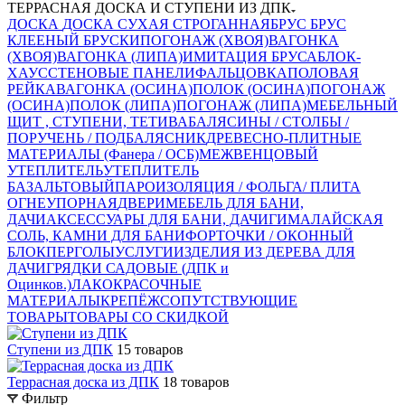
ТЕРРАСНАЯ ДОСКА И СТУПЕНИ ИЗ ДПК
ДОСКА
ДОСКА СУХАЯ СТРОГАННАЯ
БРУС
БРУС
КЛЕЕНЫЙ
БРУСКИ
ПОГОНАЖ (ХВОЯ)
ВАГОНКА
(ХВОЯ)
ВАГОНКА (ЛИПА)
ИМИТАЦИЯ БРУСА
БЛОК-
ХАУС
СТЕНОВЫЕ ПАНЕЛИ
ФАЛЬЦОВКА
ПОЛОВАЯ
РЕЙКА
ВАГОНКА (ОСИНА)
ПОЛОК (ОСИНА)
ПОГОНАЖ
(ОСИНА)
ПОЛОК (ЛИПА)
ПОГОНАЖ (ЛИПА)
МЕБЕЛЬНЫЙ
ЩИТ , СТУПЕНИ, ТЕТИВА
БАЛЯСИНЫ / СТОЛБЫ /
ПОРУЧЕНЬ / ПОДБАЛЯСНИК
ДРЕВЕСНО-ПЛИТНЫЕ
МАТЕРИАЛЫ (Фанера / ОСБ)
МЕЖВЕНЦОВЫЙ
УТЕПЛИТЕЛЬ
УТЕПЛИТЕЛЬ
БАЗАЛЬТОВЫЙ
ПАРОИЗОЛЯЦИЯ / ФОЛЬГА/ ПЛИТА
ОГНЕУПОРНАЯ
ДВЕРИ
МЕБЕЛЬ ДЛЯ БАНИ,
ДАЧИ
АКСЕССУАРЫ ДЛЯ БАНИ, ДАЧИ
ГИМАЛАЙСКАЯ
СОЛЬ, КАМНИ ДЛЯ БАНИ
ФОРТОЧКИ / ОКОННЫЙ
БЛОК
ПЕРГОЛЫ
УСЛУГИ
ИЗДЕЛИЯ ИЗ ДЕРЕВА ДЛЯ
ДАЧИ
ГРЯДКИ САДОВЫЕ (ДПК и
Оцинков.)
ЛАКОКРАСОЧНЫЕ
МАТЕРИАЛЫ
КРЕПЁЖ
СОПУТСТВУЮЩИЕ
ТОВАРЫ
ТОВАРЫ СО СКИДКОЙ
Ступени из ДПК
15 товаров
Террасная доска из ДПК
18 товаров
Фильтр