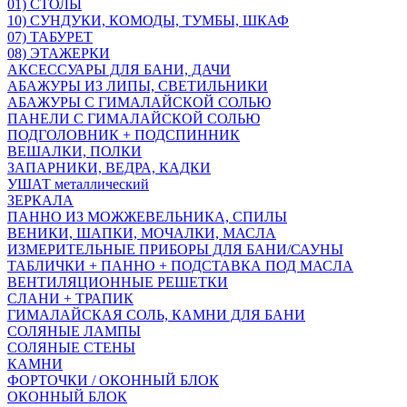
01) СТОЛЫ
10) СУНДУКИ, КОМОДЫ, ТУМБЫ, ШКАФ
07) ТАБУРЕТ
08) ЭТАЖЕРКИ
АКСЕССУАРЫ ДЛЯ БАНИ, ДАЧИ
АБАЖУРЫ ИЗ ЛИПЫ, СВЕТИЛЬНИКИ
АБАЖУРЫ С ГИМАЛАЙСКОЙ СОЛЬЮ
ПАНЕЛИ С ГИМАЛАЙСКОЙ СОЛЬЮ
ПОДГОЛОВНИК + ПОДСПИННИК
ВЕШАЛКИ, ПОЛКИ
ЗАПАРНИКИ, ВЕДРА, КАДКИ
УШАТ металлический
ЗЕРКАЛА
ПАННО ИЗ МОЖЖЕВЕЛЬНИКА, СПИЛЫ
ВЕНИКИ, ШАПКИ, МОЧАЛКИ, МАСЛА
ИЗМЕРИТЕЛЬНЫЕ ПРИБОРЫ ДЛЯ БАНИ/САУНЫ
ТАБЛИЧКИ + ПАННО + ПОДСТАВКА ПОД МАСЛА
ВЕНТИЛЯЦИОННЫЕ РЕШЕТКИ
СЛАНИ + ТРАПИК
ГИМАЛАЙСКАЯ СОЛЬ, КАМНИ ДЛЯ БАНИ
СОЛЯНЫЕ ЛАМПЫ
СОЛЯНЫЕ СТЕНЫ
КАМНИ
ФОРТОЧКИ / ОКОННЫЙ БЛОК
ОКОННЫЙ БЛОК